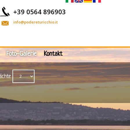
+39 0564 896903
info@podereturicchio.it
Foto-Galerie
Kontakt
ächte