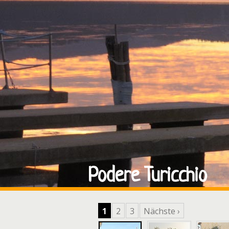
Podere Turicchio
1
2
3
Nächste ›